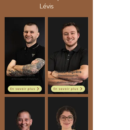
Lévis
Jonathan Emond
Mikael Giguère
Massothérapeute
Massothérapeute,
et fondateur d'Habitus
kinésithérapeute, orthothérapeute
et entraineur privé
En savoir plus
En savoir plus