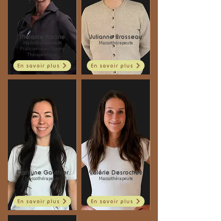
Mélanie Racine
Julianne Brosseau
Massothérapeute et
Massothérapeute
Praticienne en Qigong
Thérapeutique
En savoir plus
En savoir plus
Marilyne Gauthier
Valérie Desroches
Massothérapeute
Massothérapeute
En savoir plus
En savoir plus