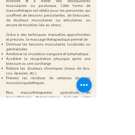
mobilité et à traiter des déséquilibres
musculaires ou posturaux. Cette forme de
massothérapie est idéale pour les personnes qui
souffrent de tensions persistantes, de blessures,
de douleurs musculaires ou articulaires, ou
encore de troubles liés au stress.
Grâce à des techniques manuelles approfondies
et précises, le massage thérapeutique permet de :
Diminuer les tensions musculaires localisées ou
généralisées
Améliorer la circulation sanguine et lymphatique
Accélérer la récupération physique après une
blessure ou une surcharge
Réduire les douleurs chroniques (maux de dos,
cou, épaules, etc.)
Prévenir les récidives de certaines douleurs
musculosquelettiques
Nos massothérapeutes spécialisés en
massothérapie thérapeutique évaluent votre
condition physique pour adapter chaque
intervention à vos besoins. Que ce soit dans le
cadre d’un suivi en collaboration avec un autre
professionnel de la santé (ex. physiothérapeute,
chiropraticien, ostéopathe) ou dans une
démarche personnelle de mieux-être, ce type de
massage thérapeutique devient un allié précieux