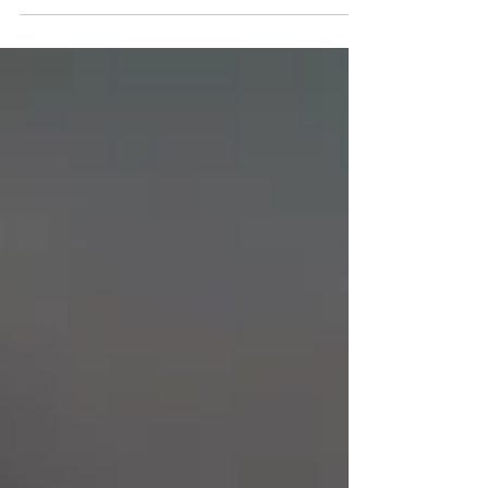
massothérapeute qui nous convient, par contre,
peut parfois sembler plus compliqué. Avec les
différentes approches, spécialisations et
personnalités, il est normal de se demander :
Comment savoir avec qui prendre rendez-vous?
La bonne nouvelle, c'est qu'il n'existe pas un «
meilleur » massothérapeute. Il existe plutôt un ou
une massothérapeute qui correspond mieux à vos
besoins du moment. C