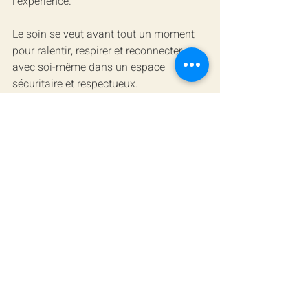
l’expérience.
Le soin se veut avant tout un moment 
pour ralentir, respirer et reconnecter 
avec soi-même dans un espace 
sécuritaire et respectueux.
Chez Habitus Centre Santé, les séances 
de 
Qigong thérapeutique
 sont offertes 
en individuel, dans une approche douce 
et personnalisée. Chaque rencontre 
devient une occasion de prendre soin 
de soi autrement, sans performance, 
sans pression.
Retrouver un peu plus d’équilibre 
commence simplement par s’accorder 
un moment pour s’arrêter réellement.