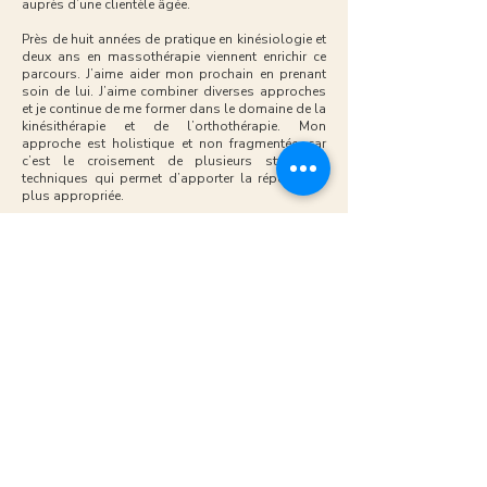
auprès d’une clientèle âgée.
Près de huit années de pratique en kinésiologie et
deux ans en massothérapie viennent enrichir ce
parcours. J’aime aider mon prochain en prenant
soin de lui. J’aime combiner diverses approches
et je continue de me former dans le domaine de la
kinésithérapie et de l’orthothérapie. Mon
approche est holistique et non fragmentée, car
c’est le croisement de plusieurs styles et
techniques qui permet d’apporter la réponse la
plus appropriée.
Aujourd’hui, en tant que kinésiologue clinicien et
massothérapeute reconnu par les associations
professionnelles du Québec, j’offre un
accompagnement ainsi qu’une expertise
polyvalente au service de votre bien-être.
Ma plus grande force réside dans ma
polyvalence. Je peux autant encadrer un groupe
souhaitant pratiquer la marche, le renforcement
musculaire ou des activités de mise en forme, que
travailler dans des sphères plus ciblées liées à la
santé :
Réadaptation et troubles musculo-squelettiques
Oncologie
Maladies chroniques